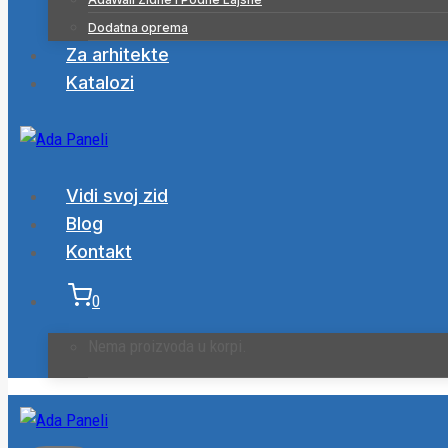
Dodatna oprema
Za arhitekte
Katalozi
Vidi svoj zid
Blog
Kontakt
0
Nema proizvoda u korpi.