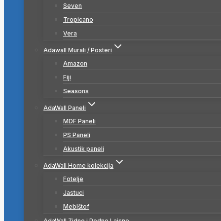
Seven
Tropicano
Vera
Adawall Murali / Posteri
Amazon
Fiji
Seasons
AdaWall Paneli
MDF Paneli
PS Paneli
Akustik paneli
AdaWall Home kolekcija
Fotelje
Jastuci
Meblštof
AdaWall Zidne i Podne Lajsne