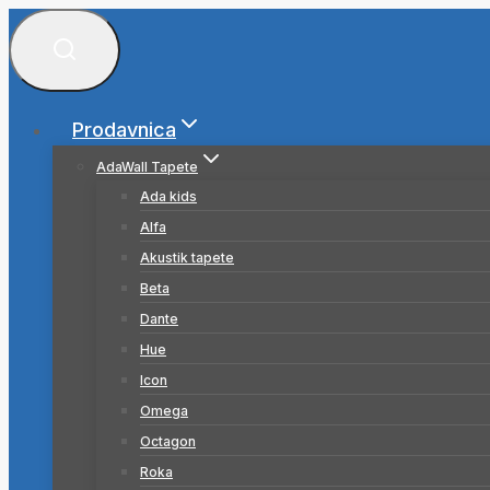
Skip
to
content
Prodavnica
AdaWall Tapete
Ada kids
Alfa
Akustik tapete
Beta
Dante
Hue
Icon
Omega
Octagon
Roka