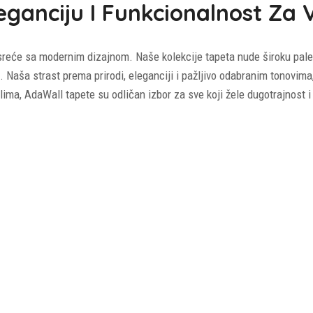
leganciju I Funkcionalnost Za
eće sa modernim dizajnom. Naše kolekcije tapeta nude široku paletu 
. Naša strast prema prirodi, eleganciji i pažljivo odabranim tonovim
ima, AdaWall tapete su odličan izbor za sve koji žele dugotrajnost i