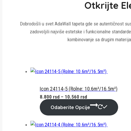
Otkrijte E
Dobrodošli u svet AdaWall tapeta gde se autentičnost susr
zadovoljili najviše estetske i funkcionalne standarde
kombinovanje sa drugim materijal
Icon 24114-5 (Rolne: 10.6m²/16.5m²)
Raspon
8.800
rsd
–
10.560
rsd
cena:
Odaberite Opcije
od
8.800 rsd
do