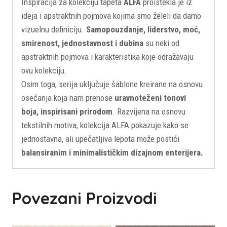
Inspiracija za kolekciju tapeta
ALFA
proistekla je iz
ideja i apstraktnih pojmova kojima smo želeli da damo
vizuelnu definiciju.
Samopouzdanje, liderstvo, moć,
smirenost, jednostavnost i dubina
su neki od
apstraktnih pojmova i karakteristika koje odražavaju
ovu kolekciju.
Osim toga, serija uključuje šablone kreirane na osnovu
osećanja koja nam prenose
uravnoteženi tonovi
boja, inspirisani prirodom
. Razvijena na osnovu
tekstilnih motiva, kolekcija ALFA pokazuje kako se
jednostavna, ali upečatljiva lepota može postići
balansiranim i minimalističkim dizajnom enterijera.
Povezani Proizvodi