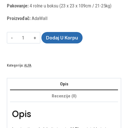
Pakovanje:
4 rolne u boksu (23 x 23 x 109cm / 21-25kg)
Proizvođač:
AdaWall
Alfa
Dodaj U Korpu
3715-
2
(Rolna:
Kategorija:
ALFA
16.5m²)
količina
Opis
Recenzije (0)
Opis