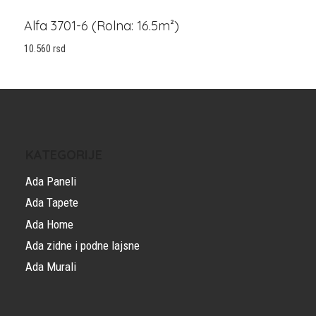
Alfa 3701-6 (Rolna: 16.5m²)
10.560
rsd
KATEGORIJE
Ada Paneli
Ada Tapete
Ada Home
Ada zidne i podne lajsne
Ada Murali