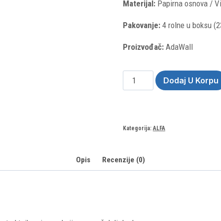
Materijal:
Papirna osnova / Vi
Pakovanje:
4 rolne u boksu (2
Proizvođač:
AdaWall
Alfa
Dodaj U Korpu
3715-
4
(Rolna:
16.5m²)
Kategorija:
ALFA
količina
Opis
Recenzije (0)