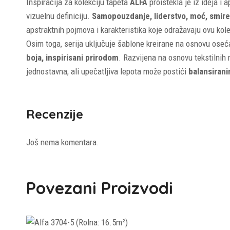
Inspiracija za kolekciju tapeta
ALFA
proistekla je iz ideja i
vizuelnu definiciju.
Samopouzdanje, liderstvo, moć, smire
apstraktnih pojmova i karakteristika koje odražavaju ovu kole
Osim toga, serija uključuje šablone kreirane na osnovu ose
boja, inspirisani prirodom
. Razvijena na osnovu tekstilnih
jednostavna, ali upečatljiva lepota može postići
balansirani
Recenzije
Još nema komentara.
Povezani Proizvodi