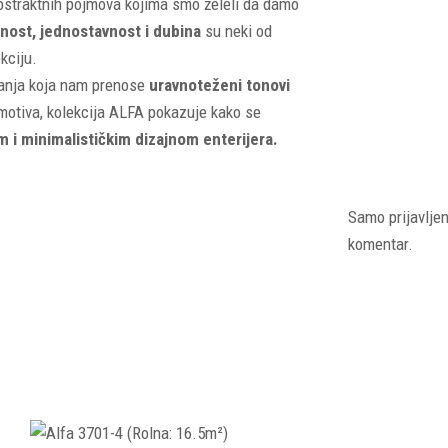
 apstraktnih pojmova kojima smo želeli da damo
nost, jednostavnost i dubina
su neki od
kciju.
ćanja koja nam prenose
uravnoteženi tonovi
 motiva, kolekcija ALFA pokazuje kako se
m i minimalističkim dizajnom enterijera.
Samo prijavljen
komentar.