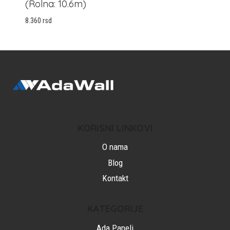
(rolna: 10.6m)
8.360
rsd
KORISNI LINKOVI
O nama
Blog
Kontakt
KATEGORIJE
Ada Paneli