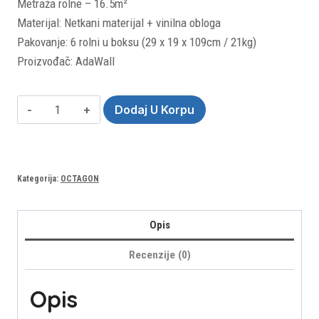
Metraža rolne – 16.5m²
Materijal: Netkani materijal + vinilna obloga
Pakovanje: 6 rolni u boksu (29 x 19 x 109cm / 21kg)
Proizvođač: AdaWall
Octagon
Dodaj U Korpu
1201-
4
(rolna:
Kategorija:
OCTAGON
10.6m)
količina
Opis
Recenzije (0)
Opis