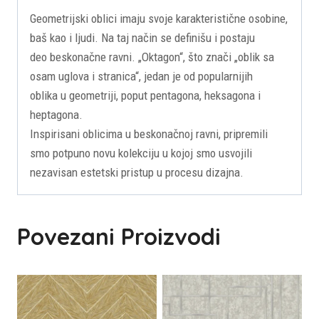
Geometrijski oblici imaju svoje karakteristične osobine,
baš kao i ljudi. Na taj način se definišu i postaju
deo beskonačne ravni. „Oktagon“, što znači „oblik sa
osam uglova i stranica“, jedan je od popularnijih
oblika u geometriji, poput pentagona, heksagona i
heptagona.
Inspirisani oblicima u beskonačnoj ravni, pripremili
smo potpuno novu kolekciju u kojoj smo usvojili
nezavisan estetski pristup u procesu dizajna.
Povezani Proizvodi