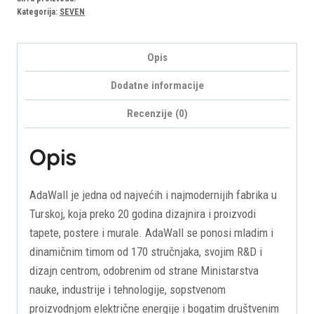
10.6m²/16.5m²)
Kategorija:
SEVEN
količina
Opis
Dodatne informacije
Recenzije (0)
Opis
AdaWall je jedna od najvećih i najmodernijih fabrika u
Turskoj, koja preko 20 godina dizajnira i proizvodi
tapete, postere i murale. AdaWall se ponosi mladim i
dinamičnim timom od 170 stručnjaka, svojim R&D i
dizajn centrom, odobrenim od strane Ministarstva
nauke, industrije i tehnologije, sopstvenom
proizvodnjom električne energije i bogatim društvenim