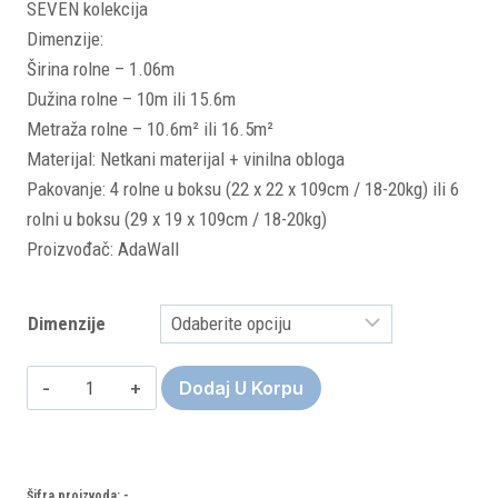
SEVEN kolekcija
od
Dimenzije:
7.920 rsd
Širina rolne – 1.06m
do
Dužina rolne – 10m ili 15.6m
Metraža rolne – 10.6m² ili 16.5m²
10.560 rsd
Materijal: Netkani materijal + vinilna obloga
Pakovanje: 4 rolne u boksu (22 x 22 x 109cm / 18-20kg) ili 6
rolni u boksu (29 x 19 x 109cm / 18-20kg)
Proizvođač: AdaWall
Dimenzije
Seven
Dodaj U Korpu
7802-
3
(rolne:
Šifra proizvoda:
-