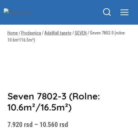
Skip
to
content
Home
/
Prodavnica
/
AdaWall tapete
/
SEVEN
/
Seven 7802-3 (rolne:
10.6m²/16.5m²)
Seven 7802-3 (rolne:
10.6m²/16.5m²)
Raspon
7.920
rsd
–
10.560
rsd
cena: