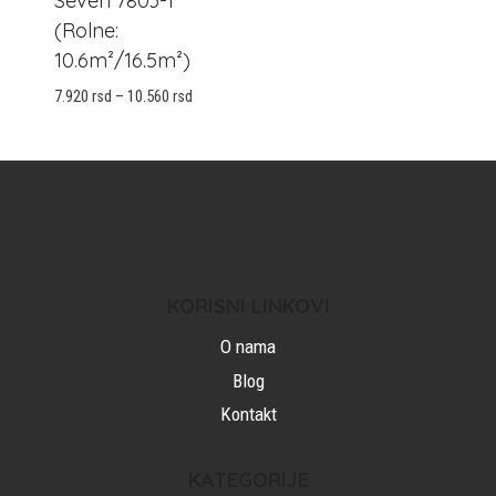
Seven 7803-1
(rolne:
10.6m²/16.5m²)
Raspon
7.920
rsd
–
10.560
rsd
cena:
od
7.920 rsd
do
10.560 rsd
KORISNI LINKOVI
O nama
Blog
Kontakt
KATEGORIJE