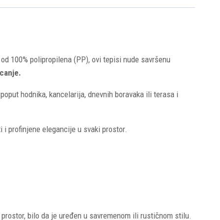
 od 100% polipropilena (PP), ovi tepisi nude savršenu
lcanje.
poput hodnika, kancelarija, dnevnih boravaka ili terasa i
i profinjene elegancije u svaki prostor.
i prostor, bilo da je uređen u savremenom ili rustičnom stilu.