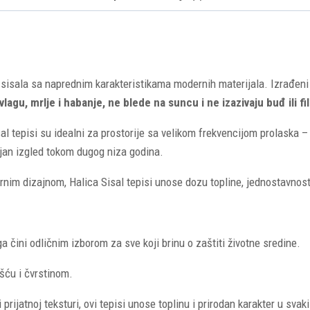
 sisala sa naprednim karakteristikama modernih materijala. Izrađeni
vlagu, mrlje i habanje, ne blede na suncu i ne izazivaju buđ ili fi
al tepisi su idealni za prostorije sa velikom frekvencijom prolaska – 
ojan izgled tokom dugog niza godina.
m dizajnom, Halica Sisal tepisi unose dozu topline, jednostavnosti 
 ga čini odličnim izborom za sve koji brinu o zaštiti životne sredine.
šću i čvrstinom.
rijatnoj teksturi, ovi tepisi unose toplinu i prirodan karakter u svak