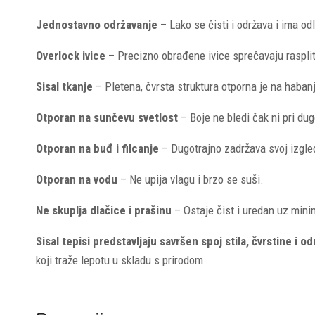
Jednostavno održavanje
– Lako se čisti i održava i ima od
Overlock ivice
– Precizno obrađene ivice sprečavaju rasplita
Sisal tkanje
– Pletena, čvrsta struktura otporna je na habanje
Otporan na sunčevu svetlost
– Boje ne bledi čak ni pri du
Otporan na buđ i filcanje
– Dugotrajno zadržava svoj izgled
Otporan na vodu
– Ne upija vlagu i brzo se suši.
Ne skuplja dlačice i prašinu
– Ostaje čist i uredan uz mini
Sisal tepisi predstavljaju savršen spoj stila, čvrstine i od
koji traže lepotu u skladu s prirodom.