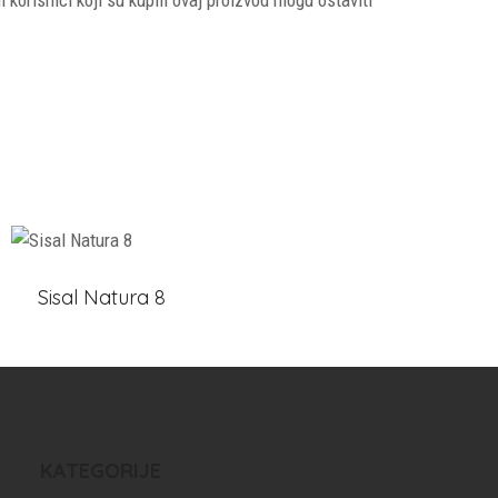
i korisnici koji su kupili ovaj proizvod mogu ostaviti
Sisal Natura 8
KATEGORIJE