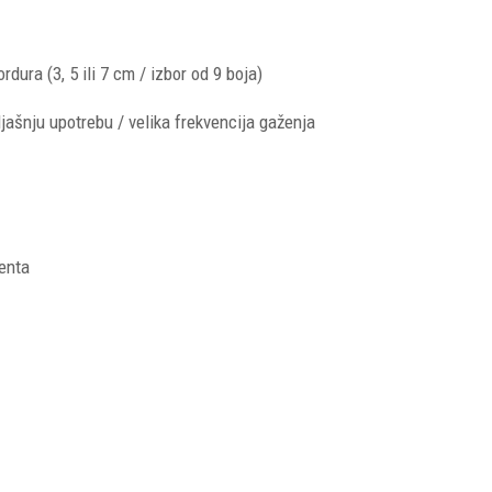
rdura (3, 5 ili 7 cm / izbor od 9 boja)
jašnju upotrebu / velika frekvencija gaženja
jenta