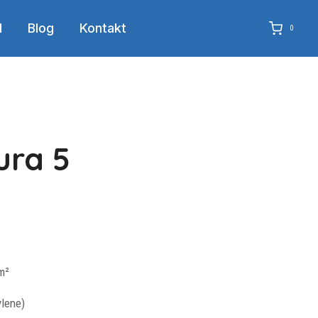
d
Blog
Kontakt
0
ura 5
m²
lene)