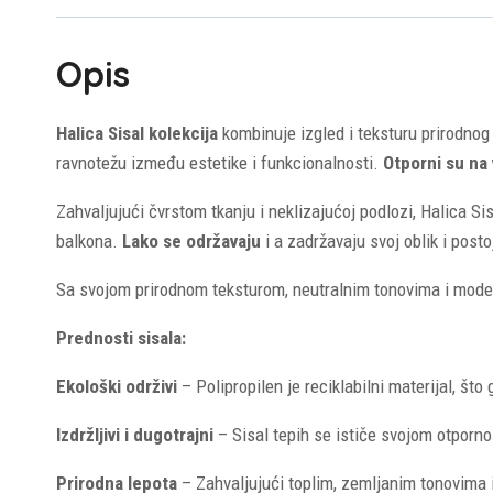
Opis
Halica Sisal kolekcija
kombinuje izgled i teksturu prirodnog
ravnotežu između estetike i funkcionalnosti.
Otporni su na 
Zahvaljujući čvrstom tkanju i neklizajućoj podlozi, Halica Sis
balkona.
Lako se održavaju
i a zadržavaju svoj oblik i post
Sa svojom prirodnom teksturom, neutralnim tonovima i moderni
Prednosti sisala:
Ekološki održivi
– Polipropilen je reciklabilni materijal, što
Izdržljivi i dugotrajni
– Sisal tepih se ističe svojom otporno
Prirodna lepota
– Zahvaljujući toplim, zemljanim tonovima i p