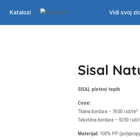
Katalozi
Vidi svoj zi
Sisal Nat
SISAL pleteni tepih
Cene:
Tkana bordura – 7650 rsd/m²
Tekstilna bordura – 9250 rsd/
Materijal:
100% PP (polypropy