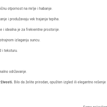
ličnu otpornost na mrlje i habanje.
nje i produžavaju vek trajanja tepiha.
 i idealna je za frekventne prostorije.
gotrajnom izlaganju suncu.
 i teksturu.
malno održavanje.
rživosti.
Bilo da želite prirodan, opušten izgled ili elegantno rešenje