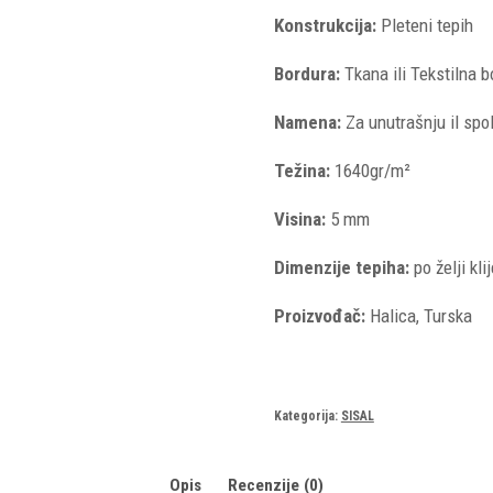
Konstrukcija:
Pleteni tepih
Bordura:
Tkana ili Tekstilna bo
Namena:
Za unutrašnju il spol
Težina:
1640gr/m²
Visina:
5 mm
Dimenzije tepiha:
po želji kli
Proizvođač:
Halica, Turska
Kategorija:
SISAL
Opis
Recenzije (0)