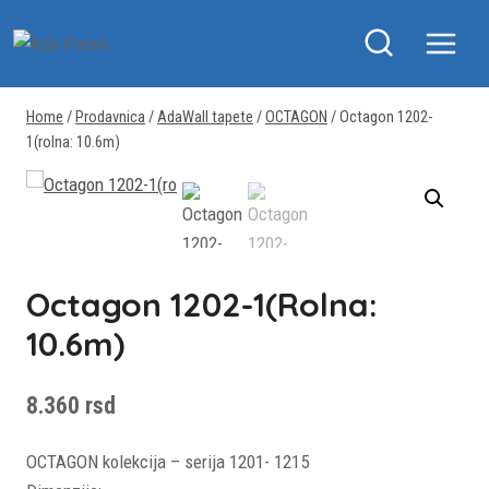
Skip
to
content
Home
/
Prodavnica
/
AdaWall tapete
/
OCTAGON
/
Octagon 1202-
1(rolna: 10.6m)
Octagon 1202-1(rolna:
10.6m)
8.360
rsd
OCTAGON kolekcija – serija 1201- 1215