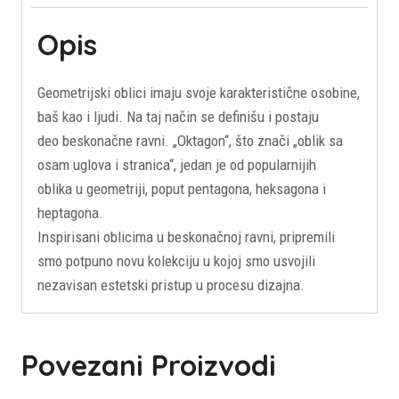
Opis
Geometrijski oblici imaju svoje karakteristične osobine,
baš kao i ljudi. Na taj način se definišu i postaju
deo beskonačne ravni. „Oktagon“, što znači „oblik sa
osam uglova i stranica“, jedan je od popularnijih
oblika u geometriji, poput pentagona, heksagona i
heptagona.
Inspirisani oblicima u beskonačnoj ravni, pripremili
smo potpuno novu kolekciju u kojoj smo usvojili
nezavisan estetski pristup u procesu dizajna.
Povezani Proizvodi