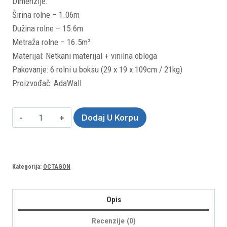
Dimenzije:
Širina rolne – 1.06m
Dužina rolne – 15.6m
Metraža rolne – 16.5m²
Materijal: Netkani materijal + vinilna obloga
Pakovanje: 6 rolni u boksu (29 x 19 x 109cm / 21kg)
Proizvođač: AdaWall
Octagon
Dodaj U Korpu
1202-
1(rolna:
10.6m)
Kategorija:
OCTAGON
količina
Opis
Recenzije (0)