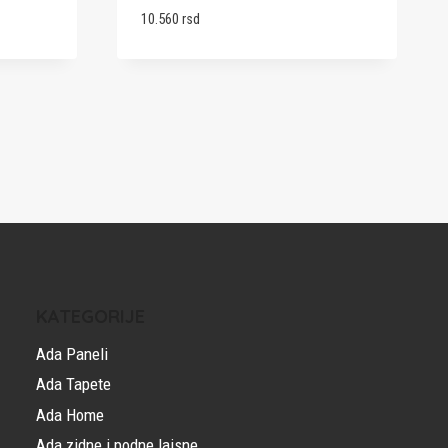
10.560
rsd
KATEGORIJE
Ada Paneli
Ada Tapete
Ada Home
Ada zidne i podne lajsne