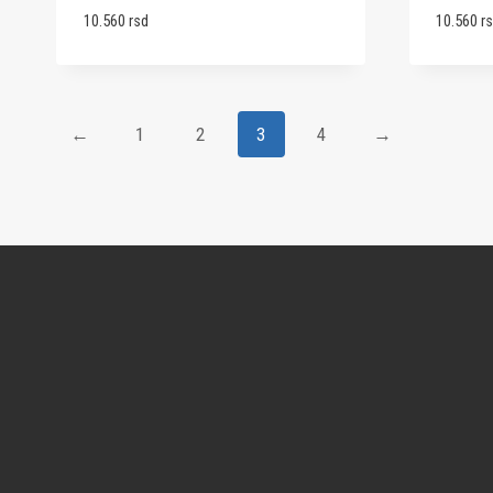
10.560
rsd
10.560
r
←
1
2
3
4
→