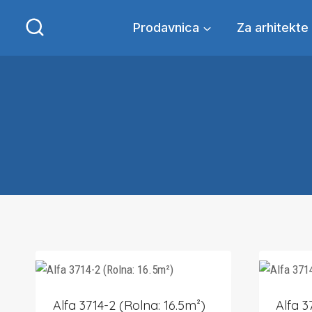
Skip
to
Prodavnica
Za arhitekte
content
Alfa 3714-2 (Rolna: 16.5m²)
Alfa 3